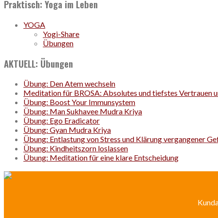
Praktisch: Yoga im Leben
YOGA
Yogi-Share
Übungen
AKTUELL: Übungen
Übung: Den Atem wechseln
Meditation für BROSA: Absolutes und tiefstes Vertrauen u
Übung: Boost Your Immunsystem
Übung: Man Sukhavee Mudra Kriya
Übung: Ego Eradicator
Übung: Gyan Mudra Kriya
Übung: Entlastung von Stress und Klärung vergangener Ge
Übung: Kindheitszorn loslassen
Übung: Meditation für eine klare Entscheidung
Kundal