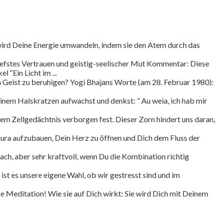
wird Deine Energie umwandeln, indem sie den Atem durch das
efstes Vertrauen und geistig-seelischer Mut Kommentar: Diese
 “Ein Licht im ...
n Geist zu beruhigen? Yogi Bhajans Worte (am 28. Februar 1980):
m Halskratzen aufwachst und denkst: ” Au weia, ich hab mir
rem Zellgedächtnis verborgen fest. Dieser Zorn hindert uns daran,
Aura aufzubauen, Dein Herz zu öffnen und Dich dem Fluss der
fach, aber sehr kraftvoll, wenn Du die Kombination richtig
st es unsere eigene Wahl, ob wir gestresst sind und im
e Meditation! Wie sie auf Dich wirkt: Sie wird Dich mit Deinem