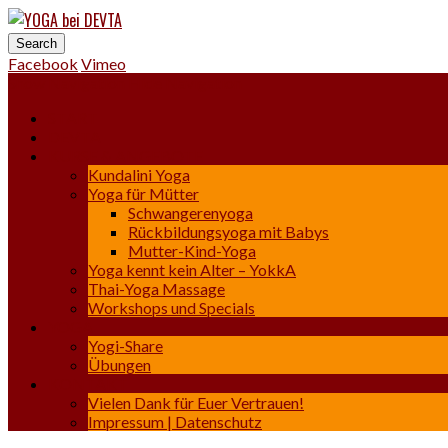
YOGA bei DEVTA
Yoga | Osteo-Thai-Massage
Facebook
Vimeo
Show Navigation
Hide Navigation
START
DEVTA
KURSE & ANGEBOTE
Kundalini Yoga
Yoga für Mütter
Schwangerenyoga
Rückbildungsyoga mit Babys
Mutter-Kind-Yoga
Yoga kennt kein Alter – YokkA
Thai-Yoga Massage
Workshops und Specials
YOGA
Yogi-Share
Übungen
KONTAKT
Vielen Dank für Euer Vertrauen!
Impressum | Datenschutz