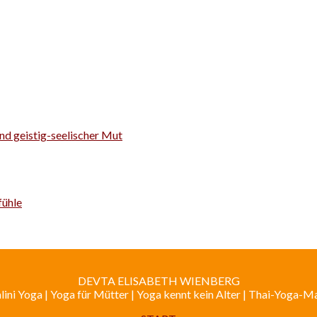
nd geistig-seelischer Mut
fühle
DEVTA ELISABETH WIENBERG
ini Yoga | Yoga für Mütter | Yoga kennt kein Alter | Thai-Yoga-