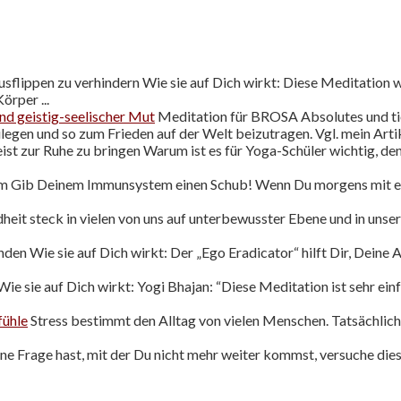
sflippen zu verhindern Wie sie auf Dich wirkt: Diese Meditation 
örper ...
nd geistig-seelischer Mut
Meditation für BROSA Absolutes und ti
gen und so zum Frieden auf der Welt beizutragen. Vgl. mein Artikel
st zur Ruhe zu bringen Warum ist es für Yoga-Schüler wichtig, de
Gib Deinem Immunsystem einen Schub! Wenn Du morgens mit eine
heit steck in vielen von uns auf unterbewusster Ebene und in unse
en Wie sie auf Dich wirkt: Der „Ego Eradicator“ hilft Dir, Deine 
ie sie auf Dich wirkt: Yogi Bhajan: “Diese Meditation ist sehr ein
fühle
Stress bestimmt den Alltag von vielen Menschen. Tatsächlich i
e Frage hast, mit der Du nicht mehr weiter kommst, versuche dies