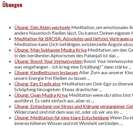
Übungen
Übung: Den Atem wechseln
Meditation, um emotionales Au
andere Nasenloch fließen lässt. Du kannst Deinen eigenen K
Meditation für BROSA: Absolutes und tiefstes Vertrauen u
Meditation kann Dich befähigen, existenzielle Ängste abzule
Übung: Man Sukhavee Mudra Kriya
Meditation, um den Gei
In den berühmten Aphorismen des Patanjali ist das ...
Übung: Boost Your Immunsystem
Boost Your Immunsystem 
was eingefangen – ich krieg eine Erkältung!” dann stärke ...
Übung: Kindheitszorn loslassen
Alter Zorn aus unserer Kind
unsere Energie frei fließen zu lassen ...
Übung: Ego Eradicator
Meditation um Dein Ego zu überwind
Schöpfung hinzugeben. Etwas drastischer ...
Übung: Gyan Mudra Kriya
Meditation wenn du ratlos bist W
ausführst. Es sieht einfach aus, aber es ...
Übung: Entlastung von Stress und Klärung vergangener Ge
Widerstand sind mit dem was ist, oder ob wir uns im ...
Übung: Meditation für eine klare Entscheidung
Wenn Du ein
inneren höheren Wissen und mit Weisheit verbinden. ...