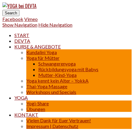
YOGA bei DEVTA
Impressum |
Yoga | Osteo-Thai-Massage
Datenschutz
Einverstanden
Facebook
Vimeo
Show Navigation
Hide Navigation
START
DEVTA
KURSE & ANGEBOTE
Kundalini Yoga
Yoga für Mütter
Schwangerenyoga
Rückbildungsyoga mit Babys
Mutter-Kind-Yoga
Yoga kennt kein Alter – YokkA
Thai-Yoga Massage
Workshops und Specials
YOGA
Yogi-Share
Übungen
KONTAKT
Vielen Dank für Euer Vertrauen!
Impressum | Datenschutz