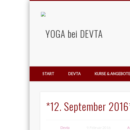
YOGA b
Facebook
Vimeo
Yoga | Osteo-Thai-Massage
START
DEVTA
KURSE & ANGEBOT
*12. September 2016
Devta
9. Februar 2016
A