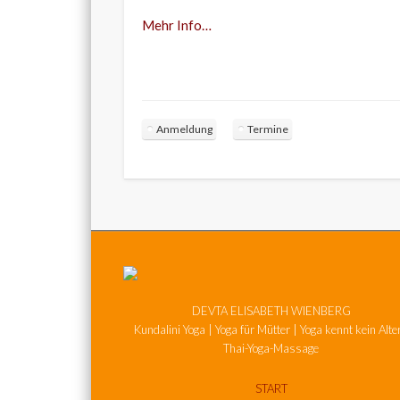
Mehr Info…
Anmeldung
Termine
DEVTA ELISABETH WIENBERG
Kundalini Yoga | Yoga für Mütter | Yoga kennt kein Alter
Thai-Yoga-Massage
START