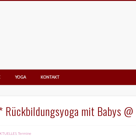
Impressum | Datenschutz
Einver
ei DEVTA
E
YOGA
KONTAKT
* Rückbildungsyoga mit Babys @
KTUELLES
,
Termine