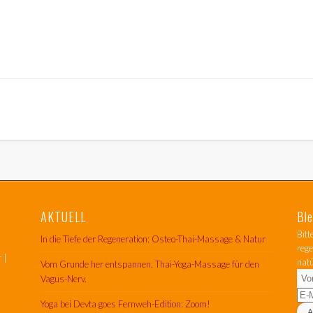
AKTUELL
Ble
Bit
In die Tiefe der Regeneration: Osteo-Thai-Massage & Natur
reg
 |
nat
Vom Grunde her entspannen. Thai-Yoga-Massage für den
Vagus-Nerv.
Yoga bei Devta goes Fernweh-Edition: Zoom!