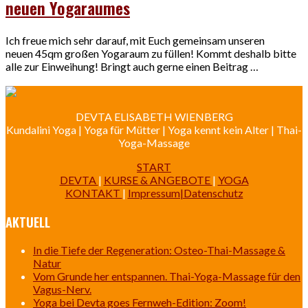
neuen Yogaraumes
Ich freue mich sehr darauf, mit Euch gemeinsam unseren
neuen 45qm großen Yogaraum zu füllen! Kommt deshalb bitte
alle zur Einweihung! Bringt auch gerne einen Beitrag …
DEVTA ELISABETH WIENBERG
Kundalini Yoga | Yoga für Mütter | Yoga kennt kein Alter | Thai-
Yoga-Massage
START
DEVTA
|
KURSE & ANGEBOTE
|
YOGA
KONTAKT
|
Impressum|Datenschutz
AKTUELL
In die Tiefe der Regeneration: Osteo-Thai-Massage &
Natur
Vom Grunde her entspannen. Thai-Yoga-Massage für den
Vagus-Nerv.
Yoga bei Devta goes Fernweh-Edition: Zoom!