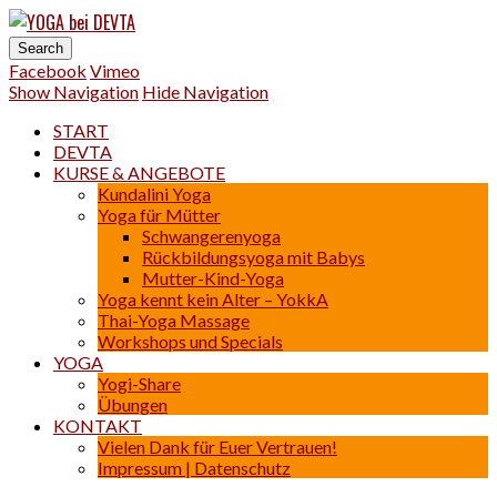
YOGA bei DEVTA
Impressum |
Yoga | Osteo-Thai-Massage
Datenschutz
Einverstanden
Facebook
Vimeo
Show Navigation
Hide Navigation
START
DEVTA
KURSE & ANGEBOTE
Kundalini Yoga
Yoga für Mütter
Schwangerenyoga
Rückbildungsyoga mit Babys
Mutter-Kind-Yoga
Yoga kennt kein Alter – YokkA
Thai-Yoga Massage
Workshops und Specials
YOGA
Yogi-Share
Übungen
KONTAKT
Vielen Dank für Euer Vertrauen!
Impressum | Datenschutz