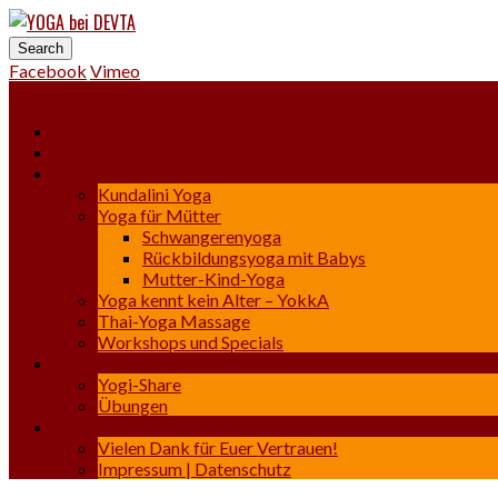
YOGA bei DEVTA
Yoga | Osteo-Thai-Massage
Facebook
Vimeo
Show Navigation
Hide Navigation
START
DEVTA
KURSE & ANGEBOTE
Kundalini Yoga
Yoga für Mütter
Schwangerenyoga
Rückbildungsyoga mit Babys
Mutter-Kind-Yoga
Yoga kennt kein Alter – YokkA
Thai-Yoga Massage
Workshops und Specials
YOGA
Yogi-Share
Übungen
KONTAKT
Vielen Dank für Euer Vertrauen!
Impressum | Datenschutz