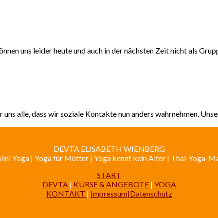
nen uns leider heute und auch in der nächsten Zeit nicht als Gru
 uns alle, dass wir soziale Kontakte nun anders wahrnehmen. Unse
DEVTA ELISABETH WIENBERG
ini Yoga | Yoga für Mütter | Yoga kennt kein Alter | Thai-Yoga-
START
DEVTA
|
KURSE & ANGEBOTE
|
YOGA
KONTAKT
|
Impressum|Datenschutz