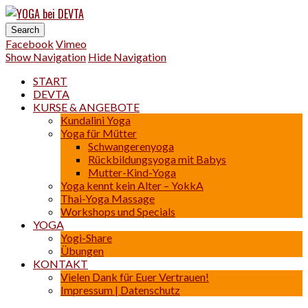
YOGA bei DEVTA
Impressum |
Yoga | Osteo-Thai-Massage
Datenschutz
Einverstanden
Facebook
Vimeo
Show Navigation
Hide Navigation
START
DEVTA
KURSE & ANGEBOTE
Kundalini Yoga
Yoga für Mütter
Schwangerenyoga
Rückbildungsyoga mit Babys
Mutter-Kind-Yoga
Yoga kennt kein Alter – YokkA
Thai-Yoga Massage
Workshops und Specials
YOGA
Yogi-Share
Übungen
KONTAKT
Vielen Dank für Euer Vertrauen!
Impressum | Datenschutz